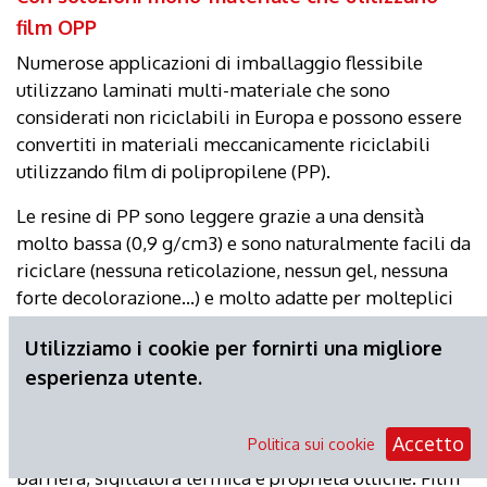
film OPP
Numerose applicazioni di imballaggio flessibile
utilizzano laminati multi-materiale che sono
considerati non riciclabili in Europa e possono essere
convertiti in materiali meccanicamente riciclabili
utilizzando film di polipropilene (PP).
Le resine di PP sono leggere grazie a una densità
molto bassa (0,9 g/cm3) e sono naturalmente facili da
riciclare (nessuna reticolazione, nessun gel, nessuna
forte decolorazione...) e molto adatte per molteplici
ri-estrusioni, favorendo il loro utilizzo nelle
Utilizziamo i cookie per fornirti una migliore
operazioni di riciclaggio meccanico.
esperienza utente.
I film OPP offrono il miglior equilibrio di proprietà
per mantenere tutte le principali funzioni essenziali
Accetto
Politica sui cookie
dell'imballaggio, come rigidità, resistenza al calore,
barriera, sigillatura termica e proprietà ottiche. Film