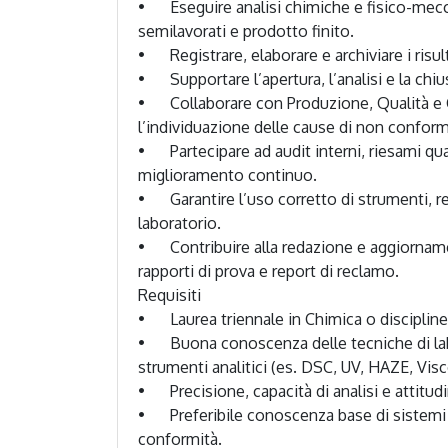
•	Eseguire analisi chimiche e fisico-meccaniche su materie prime, 
semilavorati e prodotto finito.

•	Registrare, elaborare e archiviare i risultati delle prove di laboratorio.

•	Supportare l’apertura, l’analisi e la chiusura dei reclami cliente.

•	Collaborare con Produzione, Qualità e Commerciale per 
l’individuazione delle cause di non conformi
•	Partecipare ad audit interni, riesami qualità e attività di 
miglioramento continuo.

•	Garantire l’uso corretto di strumenti, reagenti e procedure di 
laboratorio.

•	Contribuire alla redazione e aggiornamento di istruzioni operative, 
rapporti di prova e report di reclamo.

Requisiti

•	Laurea triennale in Chimica o discipline affini o perito chimico

•	Buona conoscenza delle tecniche di laboratorio e dei principali 
strumenti analitici (es. DSC, UV, HAZE, Vis
•	Precisione, capacità di analisi e attitudine al lavoro in team.

•	Preferibile conoscenza base di sistemi qualità e gestione non 
conformità.
