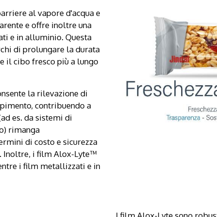
arriere al vapore d'acqua e
arente e offre inoltre una
ati e in alluminio. Questa
rchi di prolungare la durata
 il cibo fresco più a lungo
onsente la rilevazione di
mpimento, contribuendo a
ad es. da sistemi di
to) rimanga
ermini di costo e sicurezza
. Inoltre, i film Alox-Lyte™
ntre i film metallizzati e in
I film Alox-Lyte sono robust